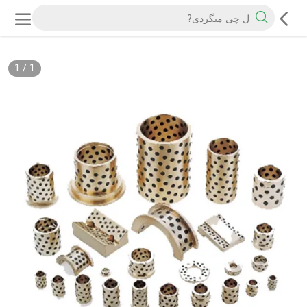
1
/
1