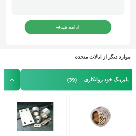
No input file specified.
یاطاقان ساده متالورژی پودر
تقسیم بالش بلوک
موارد دیگر از ایالات متحده
قطعات جاذب شوک
بلبرینگ خود روانکاری
(39)
قطعات پمپ دنده