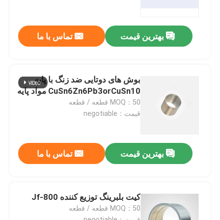
تور کارخانه
بهترین قیمت
تماس با ما
کنترل کیفیت
بوش های دوتایی ضد زنگ با پایه
با ما تماس بگیرید
CuSn6Zn6Pb3orCuSn10 مواد پایه
MOQ：50 قطعه / قطعه
قیمت：negotiable
درخواست نقل قول
بلبرینگ خود روانکاری
بهترین قیمت
تماس با ما
یاتاقانهای برنزی خود روانکاری
کیت بلبرینگ توزیع کننده Jf-800
MOQ：50 قطعه / قطعه
بلبرینگ آستین خود روانکاری
قیمت：negotiable