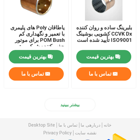
بلبرینگ ساده و روان کننده
یاطاقان Poly های پلیمری
CCVK Dx کشویی بوشینگ
با تعمیر و نگهداری کم
ISO9001 تأیید شده است
POM Bush برای موتور
جذب کننده شوک موتور
بهترین قیمت
بهترین قیمت
تماس با ما
تماس با ما
بیشتر ببینید
خانه
دربارهی ما
تماس با ما
Desktop Site
نقشه سایت
Privacy Policy