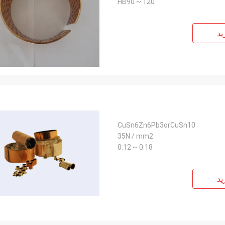
HB90 ~ 120
ید
CuSn6Zn6Pb3orCuSn10
35N / mm2
0.18 ~ 0.12
ید