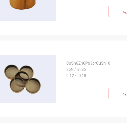
ید
CuSn6Zn6Pb3orCuSn10
35N / mm2
0.18 ~ 0.12
ید