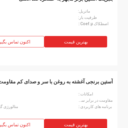
ماتریل:
ظرفیت بار:
اصطکاک Coef.μ::
بهترین قیمت
اکنون تماس بگیر
آستین برنجی آغشته به روغن با سر و صدای کم مقاومت 
امکانات::
مقاومت در برابر سایش::
برنامه های کاربردی::
متالورژی گس
بهترین قیمت
اکنون تماس بگیر