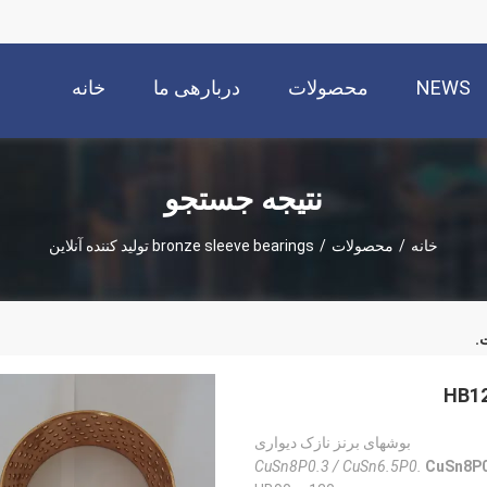
NEWS
محصولات
دربارهی ما
خانه
نتیجه جستجو
خانه
/
محصولات
/
bronze sleeve bearings تولید کننده آنلاین
.
بوشهای برنز نازک دیواری
CuSn8P0.3 / CuSn6.5P0.
CuSn8P0