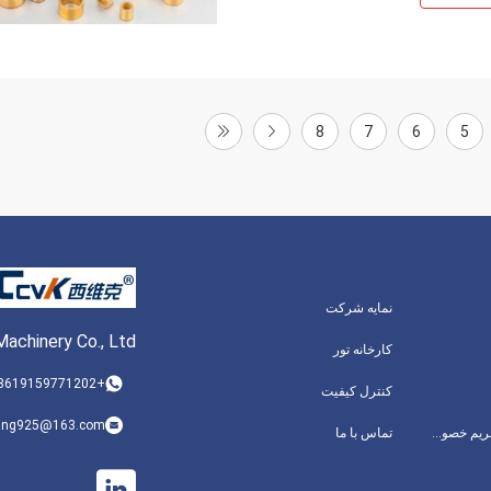
8
7
6
5
نمایه شرکت
achinery Co., Ltd.
کارخانه تور
+8619159771202
کنترل کیفیت
ang925@163.com
سیاست حفظ حریم خصوصی
تماس با ما