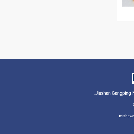
Jiashan Gangping M
mishaw