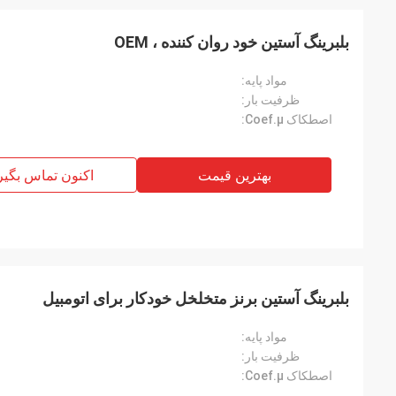
بلبرینگ آستین خود روان کننده ، OEM
مواد پایه:
ظرفیت بار:
اصطکاک Coef.μ:
بهترین قیمت
اکنون تماس بگیر
بلبرینگ آستین برنز متخلخل خودکار برای اتومبیل
مواد پایه:
ظرفیت بار:
اصطکاک Coef.μ: