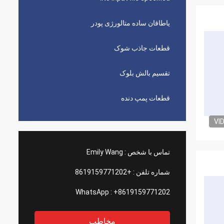
یاطاقان ساده متالورژی پودر
قطعات جاذب شوک
تقسیم بالش بلوک
قطعات پمپ دنده
VI
تماس با شخص :
Emily Wang
شماره تلفن :
+8619159771202
WhatsApp :
+8619159771202
مخاطب