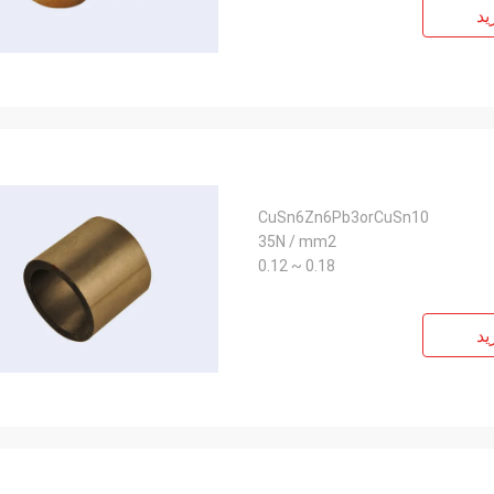
ید
CuSn6Zn6Pb3orCuSn10
35N / mm2
0.18 ~ 0.12
ید