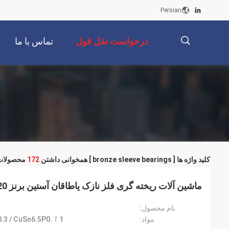
Persian
درخواست نقل قول
تماس با ما
描
述
کلید واژه ها [ bronze sleeve bearings ] همخوانی داشتن
172
محصولات
ماشین آلات ریخته گری فلز نازک یاطاقان آستین برنز HB120
نام محصول:
مواد:
1
1
.3 / CuSn6.5P0.