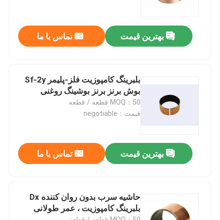
تور کارخانه
بهترین قیمت
تماس با ما
کنترل کیفیت
بلبرینگ کامپوزیت فلز-پلیمر Sf-2y
با ما تماس بگیرید
بوش برنز برنز بوشینگ روغنی
MOQ：50 قطعه / قطعه
قیمت：negotiable
درخواست نقل قول
بلبرینگ خود روانکاری
بهترین قیمت
تماس با ما
یاتاقانهای برنزی خود روانکاری
حاشیه سرب بدون روان کننده Dx
بلبرینگ کامپوزیت ، عمر طولانی
بلبرینگ آستین خود روانکاری
MOQ：50 قطعه / قطعه