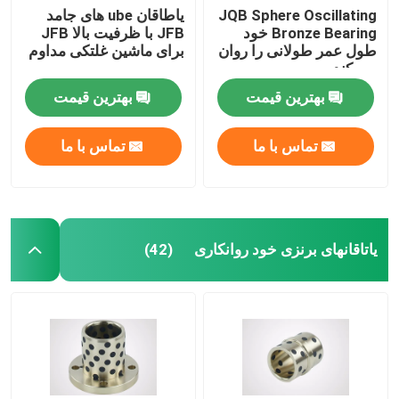
JQB Sphere Oscillating
یاطاقان ube های جامد
Bronze Bearing خود
JFB با ظرفیت بالا JFB
طول عمر طولانی را روان
برای ماشین غلتکی مداوم
می کند
بهترین قیمت
بهترین قیمت
تماس با ما
تماس با ما
یاتاقانهای برنزی خود روانکاری
(42)