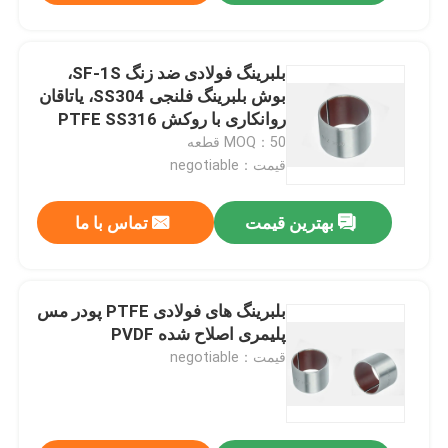
بلبرینگ فولادی ضد زنگ SF-1S،
بوش بلبرینگ فلنجی SS304، یاتاقان
روانکاری با روکش PTFE SS316
MOQ：50 قطعه
قیمت：negotiable
بهترین قیمت
تماس با ما
بلبرینگ های فولادی PTFE پودر مس
پلیمری اصلاح شده PVDF
قیمت：negotiable