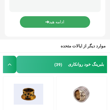
No input file specified.
یاطاقان ساده متالورژی پودر
تقسیم بالش بلوک
موارد دیگر از ایالات متحده
قطعات جاذب شوک
بلبرینگ خود روانکاری
(39)
قطعات پمپ دنده