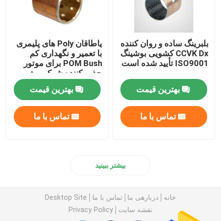
بلبرینگ ساده و روان کننده
یاطاقان Poly های پلیمری
CCVK Dx کشویی بوشینگ
با تعمیر و نگهداری کم
ISO9001 تأیید شده است
POM Bush برای موتور
جذب کننده شوک موتور
بهترین قیمت
بهترین قیمت
تماس با ما
تماس با ما
بیشتر ببینید
خانه
دربارهی ما
تماس با ما
Desktop Site
نقشه سایت
Privacy Policy