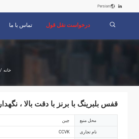
Persian
درخواست نقل قول
تماس با ما
描
خانه
/
述
قفس بلبرینگ با برنز با دقت بالا ، نگهد
محل منبع
چين
نام تجاری
CCVK