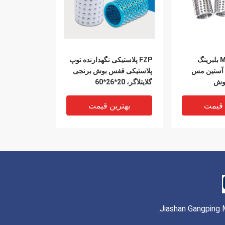
2*16*30 MBSH بلبرینگ
FZP پلاستیکی نگهدارنده توپ
ق آستین مس
پلاستیکی قفس بوش برنجی
 بوش
گلایتلاگر، 20*26*60
 قیمت
بهترین قیمت
Jiashan Gangping M