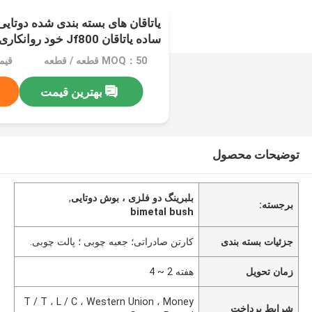
ساده یاتاقان Jf800 خود روانکاری
MOQ：50 قطعه / قطعه
قیمت：e
بهترین قیمت
توضیحات محصول
بلبرینگ دو فلزی ، بوش دوتایی
,
برجسته:
bimetal bush
جزئیات بسته بندی
کارتن صادراتی؛ جعبه چوبی ؛ پالت چوبی.
زمان تحویل
هفته 2 ~ 4
T / T ، L / C ، Western Union ، Money
شرایط پرداخت