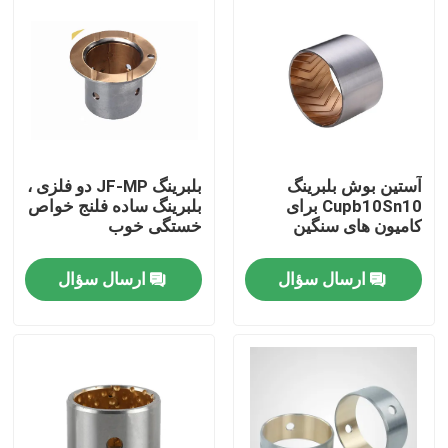
آستین بوش بلبرینگ
بلبرینگ JF-MP دو فلزی ،
Cupb10Sn10 برای
بلبرینگ ساده فلنج خواص
کامیون های سنگین
خستگی خوب
ارسال سؤال
ارسال سؤال
خانه
محصولات
درباره ما