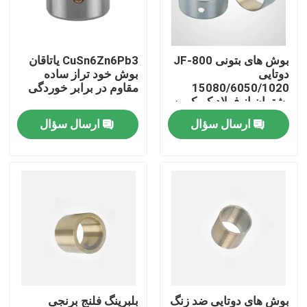
تور کارخانه
بوش های بتونی JF-800
CuSn6Zn6Pb3 یاتاقان
دوتایی
بوش خود تراز ساده
کنترل کیفیت
15080/6050/1020
مقاوم در برابر خوردگی
پشتیبان از فولاد کم کربن
ارسال سؤال
ارسال سؤال
با ما تماس بگیرید
درخواست نقل قول
بلبرینگ خود روانکاری
یاتاقانهای برنزی خود روانکاری
بلبرینگ آستین خود روانکاری
بوش های دوتایی ضد زنگ
بلبرینگ فلنج برنجی