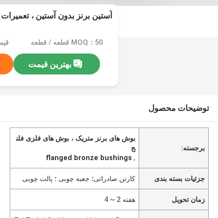
آستین برنز بدون آستین ، تعمیرات 
MOQ：50 قطعه / قطعه
قیمت：e
بهترین قیمت
توضیحات محصول
بوش های برنز متریک ، بوش های فلزی فلن
برجسته:
ج
flanged bronze bushings
,
جزئیات بسته بندی
کارتن صادراتی؛ جعبه چوبی ؛ پالت چوبی.
زمان تحویل
هفته 2 ~ 4