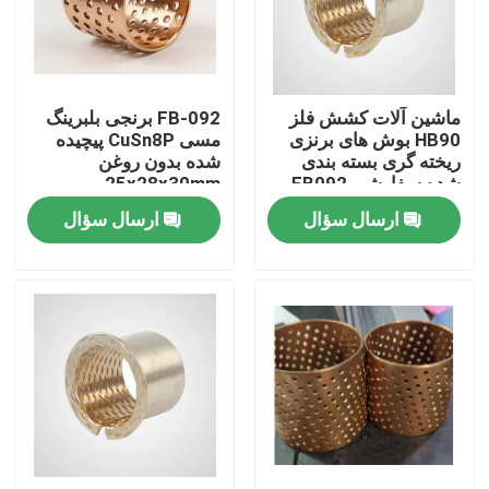
تور کارخانه
ماشین آلات کشش فلز
FB-092 برنجی بلبرینگ
کنترل کیفیت
HB90 بوش های برنزی
مسی CuSn8P پیچیده
ریخته گری بسته بندی
شده بدون روغن
شده سفارشی FB092
25x28x30mm
با ما تماس بگیرید
ارسال سؤال
ارسال سؤال
درخواست نقل قول
بلبرینگ خود روانکاری
یاتاقانهای برنزی خود روانکاری
بلبرینگ آستین خود روانکاری