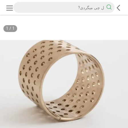
1
/
1