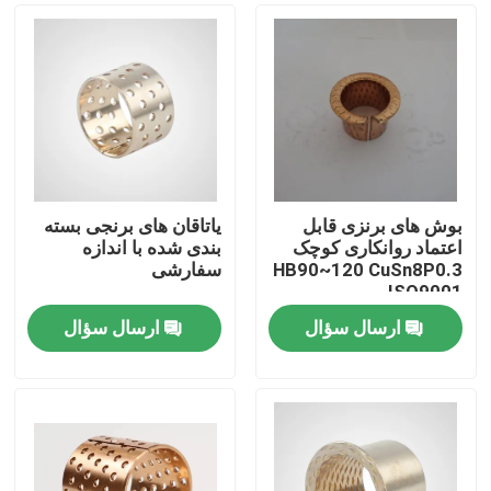
بوش های برنزی قابل
یاتاقان های برنجی بسته
اعتماد روانکاری کوچک
بندی شده با اندازه
HB90~120 CuSn8P0.3
سفارشی
ISO9001
ارسال سؤال
ارسال سؤال
خانه
محصولات
درباره ما