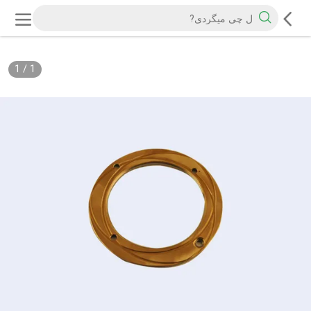
1
/
1