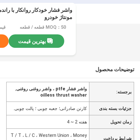
واشر فشار خودکار روانکار با راندم
مونتاژ خودرو
MOQ：50 قطعه / قطعه
قیمت：e
بهترین قیمت
توضیحات محصول
واشر فشار ptfe ، واشر روغنی روغنی
,
برجسته:
oilless thrust washer
جزئیات بسته بندی
کارتن صادراتی؛ جعبه چوبی ؛ پالت چوبی.
زمان تحویل
هفته 2 ~ 4
T / T ، L / C ، Western Union ، Money
شرایط پرداخت