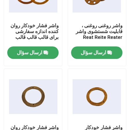
تور کارخانه
واشر روغنی روغنی ،
واشر فشار خودکار روان
قابلیت شستشوی واشر
کننده اندازه سفارشی
کنترل کیفیت
Reat Reite Reater
برای قالب قالب قالب
ارسال سؤال
ارسال سؤال
با ما تماس بگیرید
درخواست نقل قول
بلبرینگ خود روانکاری
یاتاقانهای برنزی خود روانکاری
بلبرینگ آستین خود روانکاری
واشر فشار خودکار
واشر فشار خودکار روان